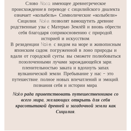
Слово
Naca
,
имеющее древнегреческое
происхождение,в переводе с сицилийского диалекта
означает «колыбель». Символические «колыбели»
Сицилии,
Nake
, позволят вамощутить древние
родственные узы с Матерью Землёй и вновь обрести
себя благодаря соприкосновению с природой,
историей и искусством.
В резиденции Nake, с видом на море и живописным
японским садом, погруженной в лоно природы и
вдали от городской суеты, вы сможете полюбоваться
позолоченными лучами зарождающейся зари,
пленительностью заката и вдохнуть запах
вулканической земли. Пребывание у нас – это
путешествие, полное новых впечатлений и эмоций,
познания себя и истории мира.
Nake
рада приветствовать путешественников со
всего мира, желающих открыть для себя
красотытакой древней и загадочной земли как
Сицилия.