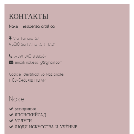
КОНТАКТЫ
Nake - residenza artistica
Via Trainara 67
95010 Sant’Alfio (CT) ITALY
(+39) 340 8188567
email:
nakesicily@gmail.com
Codice Identificativo Nazionale:
IT087046B4JBTTLTM7
Nake
резиденция
ЯПОНСКИЙСАД
УСЛУГИ
ЛЮДИ ИСКУССТВА И УЧЁНЫЕ