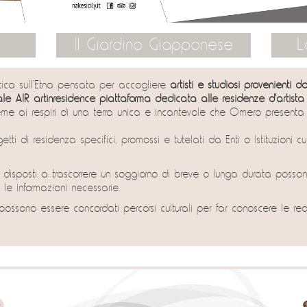
Il Giardino Giapponese
L
tica sull’Etna pensata per accogliere
artisti e studiosi provenienti 
ale AIR artinresidence piattaforma dedicata alle residenze d'artista
ieme ai respiri di una terra unica e incantevole che Omero presenta c
.
i di residenza specifici, promossi e tutelati da Enti o Istituzioni cultu
tudiosi disposti a trascorrere un soggiorno di breve o lunga durata posso
 le informazioni necessarie.
possono essere concordati percorsi culturali per far conoscere le realt