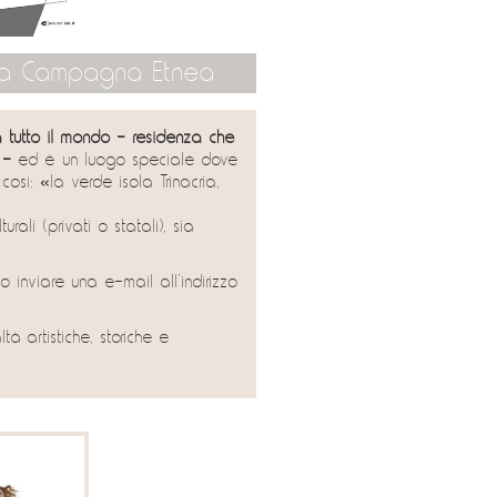
a Campagna Etnea
da tutto il mondo - residenza che
 -
ed è un luogo speciale dove
osì: «la verde isola Trinacria,
rali (privati o statali), sia
no inviare una e-mail all’indirizzo
à artistiche, storiche e